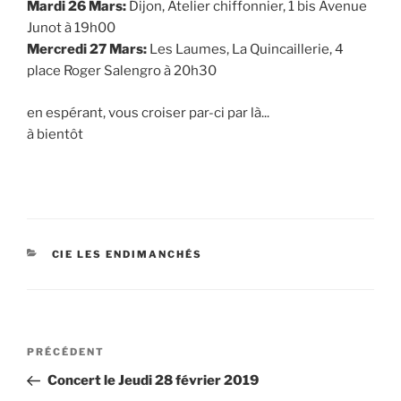
Mardi 26 Mars:
Dijon, Atelier chiffonnier, 1 bis Avenue
Junot à 19h00
Mercredi 27 Mars:
Les Laumes, La Quincaillerie, 4
place Roger Salengro à 20h30
en espérant, vous croiser par-ci par là...
à bientôt
CATÉGORIES
CIE LES ENDIMANCHÉS
Navigation
Article
PRÉCÉDENT
de
précédent
Concert le Jeudi 28 février 2019
l’article