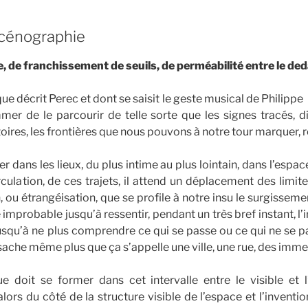
scénographie
, de franchissement de seuils, de perméabilité entre le deda
ue décrit Perec et dont se saisit le geste musical de Philippe H
mer de le parcourir de telle sorte que les signes tracés, d
toires, les frontières que nous pouvons à notre tour marquer, r
er dans les lieux, du plus intime au plus lointain, dans l’espace
rculation, de ces trajets, il attend un déplacement des limit
 ou étrangéisation, que se profile à notre insu le surgissement
 improbable jusqu’à ressentir, pendant un très bref instant, l’
usqu’à ne plus comprendre ce qui se passe ou ce qui ne se pas
sache même plus que ça s’appelle une ville, une rue, des immeubl
e doit se former dans cet intervalle entre le visible et l’i
t alors du côté de la structure visible de l’espace et l’inven