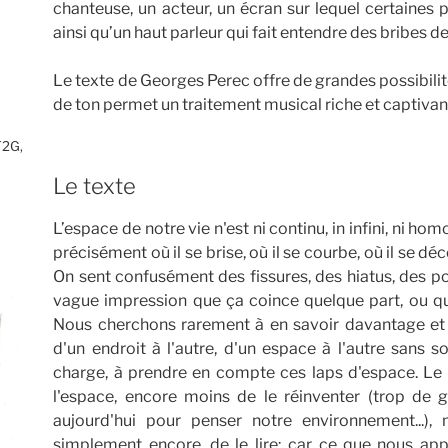
chanteuse, un acteur, un écran sur lequel certaines 
ainsi qu’un haut parleur qui fait entendre des bribes d
Le texte de Georges Perec offre de grandes possibilité
de ton permet un traitement musical riche et captivan
T2G,
Le texte
L’espace de notre vie n'est ni continu, in infini, ni ho
précisément où il se brise, où il se courbe, où il se d
On sent confusément des fissures, des hiatus, des poin
vague impression que ça coince quelque part, ou qu
Nous cherchons rarement à en savoir davantage et
d'un endroit à l'autre, d'un espace à l'autre sans 
charge, à prendre en compte ces laps d'espace. Le 
l'espace, encore moins de le réinventer (trop de g
aujourd'hui pour penser notre environnement...), m
simplement encore, de le lire; car ce que nous app