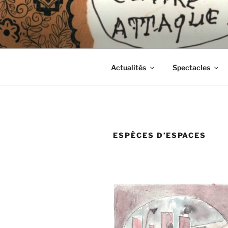
Aller
au
CIE LES 
contenu
principal
Actualités
Spectacles
ESPÈCES D’ESPACES