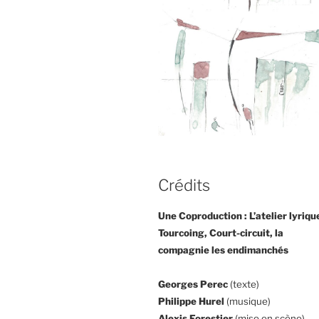
Crédits
Une Coproduction : L’atelier lyriqu
Tourcoing, Court-circuit, la
compagnie les endimanchés
Georges Perec
(texte)
Philippe Hurel
(musique)
Alexis Forestier
(mise en scène)