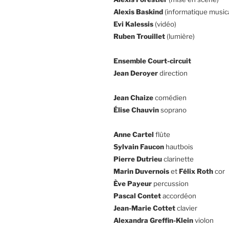
Alexis Baskind
(informatique music
Evi Kalessis
(vidéo)
Ruben Trouillet
(lumière)
Ensemble Court-circuit
Jean Deroyer
direction
Jean Chaize
comédien
Élise Chauvin
soprano
Anne Cartel
flûte
Sylvain Faucon
hautbois
Pierre Dutrieu
clarinette
Marin Duvernois
et
Félix Roth
cor
Ève Payeur
percussion
Pascal Contet
accordéon
Jean-Marie Cottet
clavier
Alexandra Greffin-Klein
violon