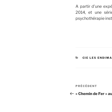
A partir d’une exp
2014, et une séri
psychothérapie instit
CATÉGORIES
CIE LES ENDIM
Navigation
Article
PRÉCÉDENT
de
précédent
« Chemin de Fer » a
l’article