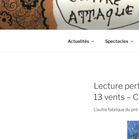
Aller
au
CIE LES 
contenu
principal
Actualités
Spectacles
Lecture perf
13 vents – 
L'autre fabrique du pré