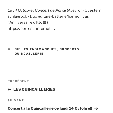
Le 14 Octobre : Concert de
Porte
(Aveyron) Ouestern
schlagrock / Duo guitare-batterie/harmonicas
( Anniversaire d’Itto !!! )
https://portesurinternet.fr/
CATÉGORIES
CIE LES ENDIMANCHÉS
,
CONCERTS
,
QUINCAILLERIE
Navigation
Article
PRÉCÉDENT
de
précédent
LES QUINCAILLERIES
l’article
Article
SUIVANT
suivant
Concert à la Quincaillerie ce lundi 14 Octobre!!