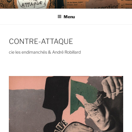
Aller
CIE LES ENDIMANCHÉS
au
Menu
contenu
principal
CONTRE-ATTAQUE
cie les endimanchés & André Robillard