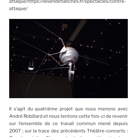
attaque/https://lesendimanches.fr/spectacles/contre-
attaque/
Il s’agit du quatrième projet que nous menons avec
André Robillard et nous tentons cette fois-ci de revenir
sur l’ensemble de ce travail commun mené depuis
2007 ; sur la trace des précédents Théâtre-concerts :