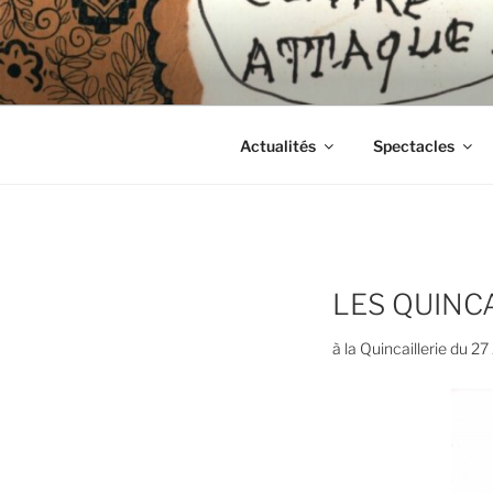
Aller
au
CIE LES 
contenu
principal
Actualités
Spectacles
LES QUINC
à la Quincaillerie du 27 J