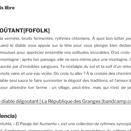
x libre
GOÛTANT[FOFOLK]
 la vermine, bruits fermentés, rythmes chtoniens. À quoi bon lutter pou
nd le diable vous appuie sur la tête pour vous plonger bien dedan
ouises pour apprécier ensemble nos solitudes incurables. D’où crois
a montagne ; après ton passage, elle ne sera même plus une montagne.
aucée par d’invisibles sangsues. Ta nostalgie du sol et ta soif d’un ret
mots vains et une eau viciée. Où crois-tu aller ? À la croisée des chem
diable seul saura te faire surmonter le dégoût des traditions, et l’amour 
pour atteindre ton terme : un village, peut-être, mais qui n’est de 
Le diable dégoutant | La République des Granges (bandcamp.
encia)
ntuhlà, « El Pasaje del Aumento », est une collection de rythmes syncop
nt d’ambiances oppressantes avec un sens humoristique du rythme et 