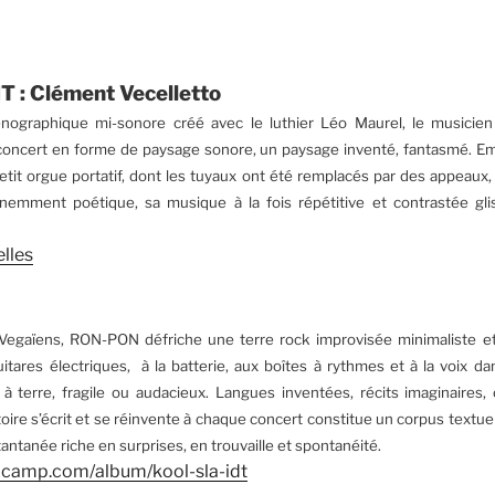
: Clément Vecelletto
nographique mi-sonore créé avec le luthier Léo Maurel, le musicie
 concert en forme de paysage sonore, un paysage inventé, fantasmé. 
etit orgue portatif, dont les tuyaux ont été remplacés par des appeaux,
inemment poétique, sa musique à la fois répétitive et contrastée gl
lles
Vegaïens, RON-PON défriche une terre rock improvisée minimaliste et
uitares électriques, à la batterie, aux boîtes à rythmes et à la voix dan
e à terre, fragile ou audacieux. Langues inventées, récits imaginaires
oire s’écrit et se réinvente à chaque concert constitue un corpus textue
tantanée riche en surprises, en trouvaille et spontanéité.
dcamp.com/album/kool-sla-idt