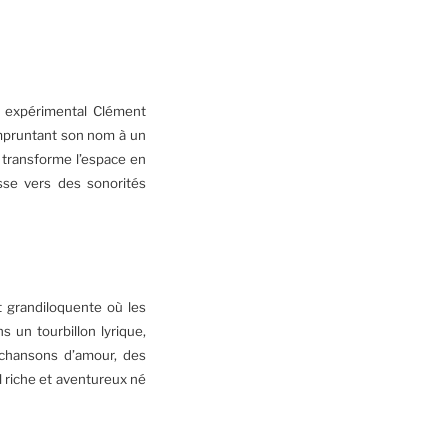
n expérimental Clément
Empruntant son nom à un
 transforme l’espace en
isse vers des sonorités
 grandiloquente où les
s un tourbillon lyrique,
, chansons d’amour, des
l riche et aventureux né