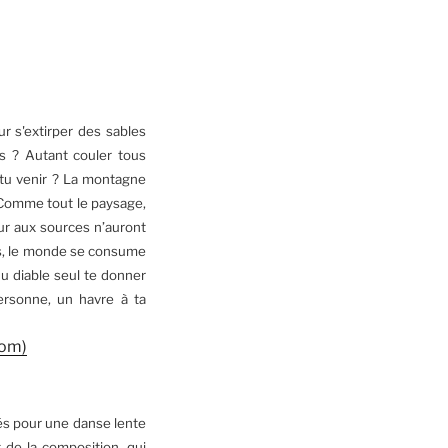
r s'extirper des sables
s ? Autant couler tous
-tu venir ? La montagne
 Comme tout le paysage,
our aux sources n’auront
ins, le monde se consume
du diable seul te donner
personne, un havre à ta
com)
és pour une danse lente
de la composition, qui