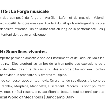
S : La Forge musicale
un duo composé du forgeron Aurélien Lafon et du musicien Valent
dispositif de forge musicale. Au-delà du fait
qu’ils mélangent leurs pr
dispositif influence l’un et l’autre tout au long de la performance : les 
 tentent de trouver un dialogue.
 : Sourdines vivantes
mpette permet d'amortir le son de l'instrument, et de l'adoucir. Mais le
ntraire. Elles ajoutent au timbre de la trompette des explosions de 
es de flûtes, des riffs de sanza ou des accords d’harmonium : prolo
e devient un orchestre aux timbres multiples.
e de composer avec un tournevis. On a entendu ses dispositifs sonores 
Rephlex, Morphine, Marionette, Discrepant Records. Ils sont pourtant
siques : métal, roseau, crin, eau, ébonite, bois... le tout actionné par de
usical World of Mecanoids | Bandcamp Daily