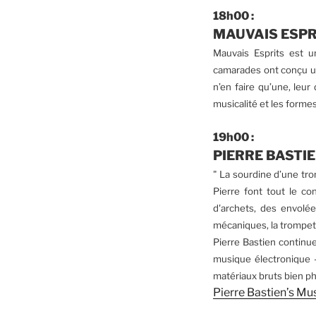
18h00 :
MAUVAIS ESPRIT
Mauvais Esprits est 
camarades ont conçu un 
n’en faire qu’une, leur 
musicalité et les
formes
19h00 :
PIERRE BASTIEN
" La sourdine d’une tro
Pierre font tout le co
d'archets, des envolé
mécaniques, la trompett
Pierre Bastien continu
musique électronique -
matériaux bruts bien phy
Pierre Bastien’s M