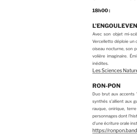
18h00 :
L'ENGOULEVENT 
Avec son objet mi-scé
Vercelletto déploie un
oiseau nocturne, son p
volière imaginaire. Ém
inédites.
Les Sciences Nature
RON-PON
Duo brut aux accents 
synthés s’allient aux g
rauque, onirique, terr
personnages dont l’hist
d’une écriture orale ins
https://ronpon.ban