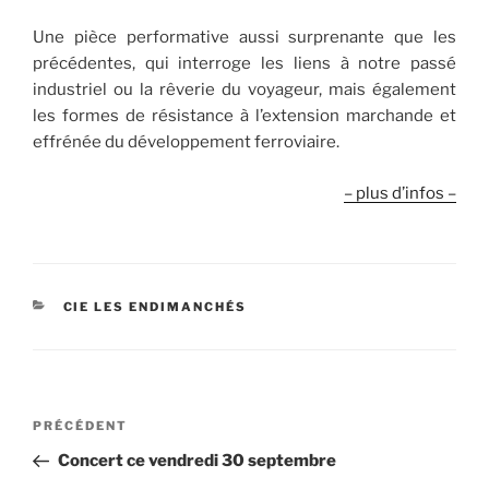
Une pièce performative aussi surprenante que les
précédentes, qui interroge les liens à notre passé
industriel ou la rêverie du voyageur, mais également
les formes de résistance à l’extension marchande et
effrénée du développement ferroviaire.
– plus d’infos –
CATÉGORIES
CIE LES ENDIMANCHÉS
Navigation
Article
PRÉCÉDENT
de
précédent
Concert ce vendredi 30 septembre
l’article