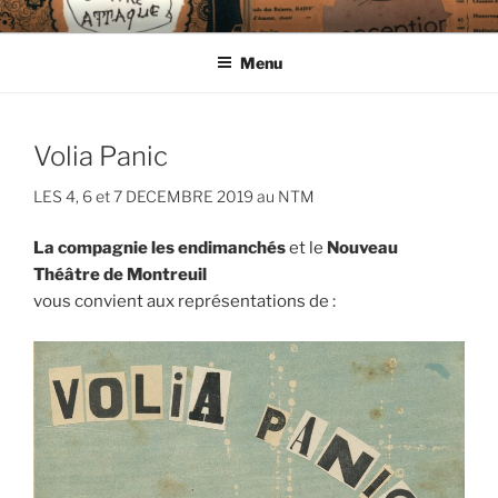
Aller
CIE LES ENDIMANCHÉS
au
Menu
contenu
principal
Volia Panic
LES 4, 6 et 7 DECEMBRE 2019 au NTM
La compagnie les endimanchés
et le
Nouveau
Théâtre de Montreuil
vous convient aux représentations de :