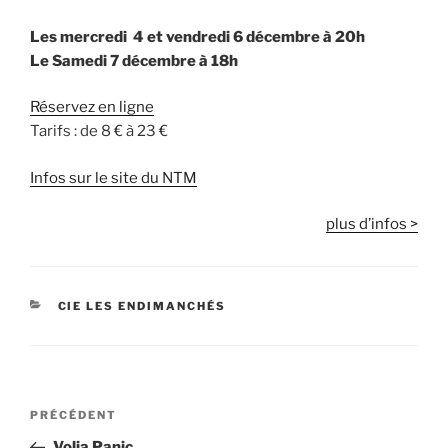
Les mercredi
4 et vendredi 6 décembre à 20h
Le Samedi 7 décembre à 18h
Réservez en ligne
Tarifs : de 8 € à 23 €
Infos sur le site du NTM
plus d’infos >
CATÉGORIES
CIE LES ENDIMANCHÉS
Navigation
Article
PRÉCÉDENT
de
précédent
Volia Panic