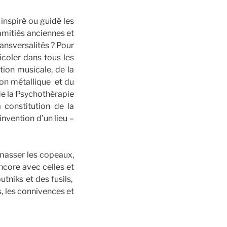
 inspiré ou guidé les
amitiés anciennes et
ransversalités ? Pour
icoler dans tous les
ation musicale, de la
tion métallique et du
 de la Psychothérapie
a constitution de la
invention d’un lieu –
ramasser les copeaux,
encore avec celles et
tniks et des fusils,
s, les connivences et