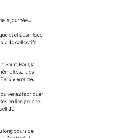
de la journée…
tique et chaosmique
ole de collectifs
le Saint-Paul, la
s mémoires… des
 Parole errante.
 ou venez fabriquer
otes en lien proche
ueil de
u long cours de