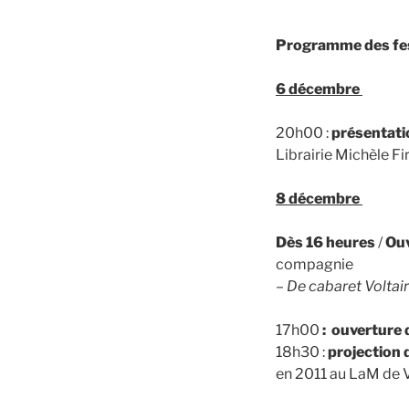
Programme des fes
6 décembre
20h00 :
présentati
Librairie Michèle Fi
8 décembre
Dès 16 heures
/
Ouv
compagnie
–
De cabaret Voltai
17h00
: ouverture d
18h30 :
projection 
en 2011 au LaM de V