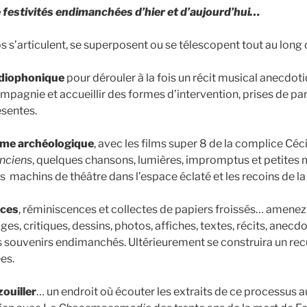
 festivités endimanchées d’hier et d’aujourd’hui…
 s’articulent, se superposent ou se télescopent tout au long 
adiophonique
pour dérouler à la fois un récit musical anecdo
compagnie et accueillir des formes d’intervention, prises de par
ésentes.
mme archéologique
, avec les films super 8 de la complice Céci
nciens
, quelques chansons, lumières, impromptus et petite
s machins de théâtre dans l’espace éclaté et les recoins de la
aces
, réminiscences et collectes de papiers froissés… amenez
ges, critiques, dessins, photos, affiches, textes, récits, anecd
s souvenirs endimanchés. Ultérieurement se construira un rec
es.
zouiller
… un endroit où écouter les extraits de ce processus a