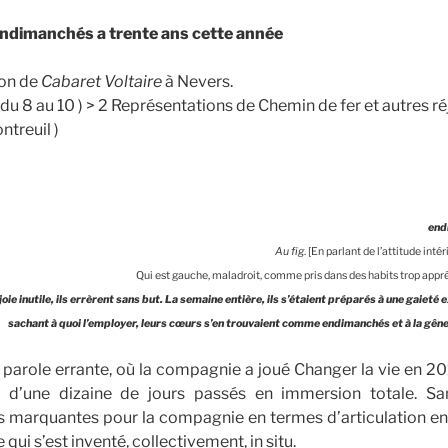
ndimanchés a trente ans cette année
ion de
Cabaret Voltaire
à Nevers.
u 8 au 10 ) > 2 Représentations de Chemin de fer et autres ré
ntreuil )
end
Au fig
. [En parlant de l’attitude inté
Qui est gauche, maladroit, comme pris dans des habits trop apprê
e inutile, ils errèrent sans but. La semaine entière, ils s’étaient préparés à une gaieté
sachant à quoi l’employer, leurs cœurs s’en trouvaient comme endimanchés et à la gêne
a parole errante, où la compagnie a joué Changer la vie en 
d’une dizaine de jours passés en immersion totale. Sa
s marquantes pour la compagnie en termes d’articulation en
e qui s’est inventé, collectivement, in situ.