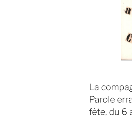
La compagn
Parole err
fête, du 6