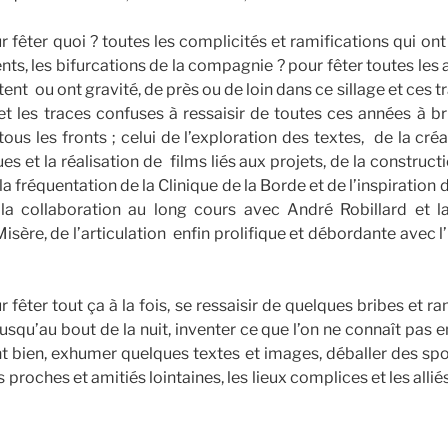
 fêter quoi ? toutes les complicités et ramifications qui ont
ts, les bifurcations de la compagnie ? pour fêter toutes les 
tent ou ont gravité, de près ou de loin dans ce sillage et ces t
 et les traces confuses à ressaisir de toutes ces années à br
tous les fronts ; celui de l’exploration des textes, de la cré
es et la réalisation de films liés aux projets, de la construc
 la fréquentation de la Clinique de la Borde et de l’inspiration
e la collaboration au long cours avec André Robillard et l
isère, de l’articulation enfin prolifique et débordante avec l’
 fêter tout ça à la fois, se ressaisir de quelques bribes et 
usqu’au bout de la nuit, inventer ce que l’on ne connaît pas 
t bien, exhumer quelques textes et images, déballer des spou
s proches et amitiés lointaines, les lieux complices et les allié