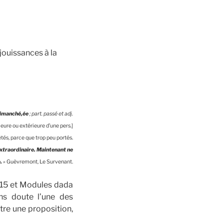
jouissances à la
imanché,ée
; part. passé et adj.
rieure ou extérieure d’une pers.]
tés, parce que trop peu portés.
 extraordinaire. Maintenant ne
.
»
Guèvremont, Le Survenant.
2015 et Modules dada
ns doute l’une des
tre une proposition,