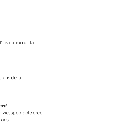
l’invitation de la
iens de la
lard
a vie, spectacle créé
0 ans…