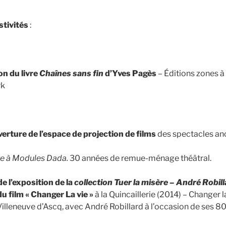
tivités
:
on du livre
Chaînes sans fin
d’Yves Pagès
– Éditions zones à 
rk
erture de l’espace de projection de films
des spectacles anc
re à Modules Dada.
30 années de remue-ménage théâtral.
e l’exposition de la
collection Tuer la misère – André Robil
du film « Changer La vie »
à la Quincaillerie (2014) – Changer l
illeneuve d’Ascq, avec André Robillard à l’occasion de ses 8