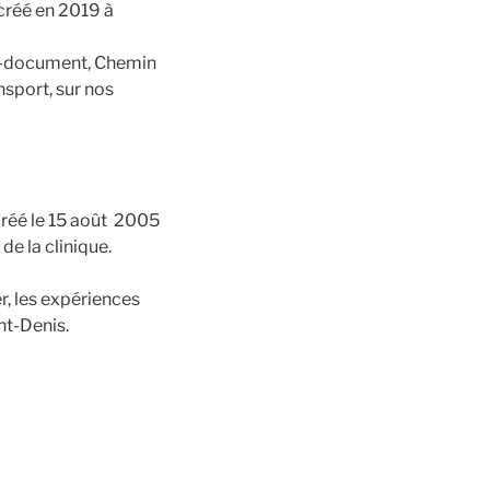
 créé en 2019 à
tre-document, Chemin
nsport, sur nos
réé le 15 août 2005
de la clinique.
r, les expériences
int-Denis.