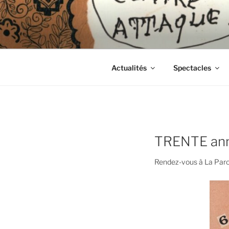
Aller
au
CIE LES 
contenu
principal
Actualités
Spectacles
TRENTE anné
Rendez-vous à La Parole