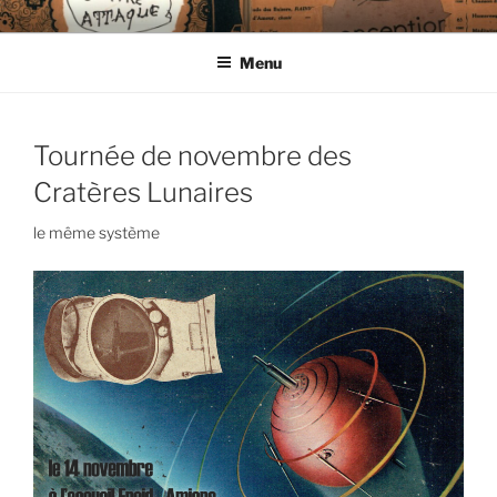
Aller
CIE LES ENDIMANCHÉS
au
Menu
contenu
principal
Tournée de novembre des
Cratères Lunaires
le même système