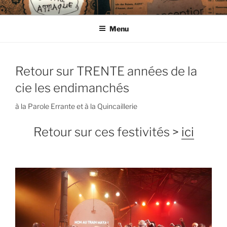
Aller
CIE LES ENDIMANCHÉS
au
Menu
contenu
principal
Retour sur TRENTE années de la
cie les endimanchés
à la Parole Errante et à la Quincaillerie
Retour sur ces festivités >
ici