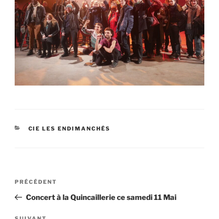
CATÉGORIES
CIE LES ENDIMANCHÉS
Navigation
Article
PRÉCÉDENT
de
précédent
Concert à la Quincaillerie ce samedi 11 Mai
l’article
SUIVANT