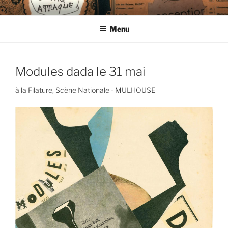
Aller
CIE LES ENDIMANCHÉS
au
Menu
contenu
principal
Modules dada le 31 mai
à la Filature, Scène Nationale - MULHOUSE