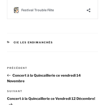
CATÉGORIES
CIE LES ENDIMANCHÉS
Navigation
Article
PRÉCÉDENT
de
précédent
Concert à la Quincaillerie ce vendredi 14
l’article
Novembre
Article
SUIVANT
suivant
Concert à la Quincaillerie ce Vendredi 12 Décembre!