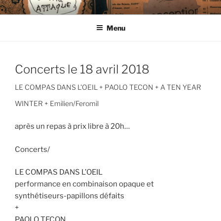
Aller
CIE LES ENDIMANCHÉS
au
Menu
contenu
principal
Concerts le 18 avril 2018
LE COMPAS DANS L'OEIL + PAOLO TECON + A TEN YEAR
WINTER + Emilien/Feromil
après un repas à prix libre à 20h…
Concerts/
LE COMPAS DANS L’OEIL
performance en combinaison opaque et
synthétiseurs-papillons défaits
+
PAOLO TECON