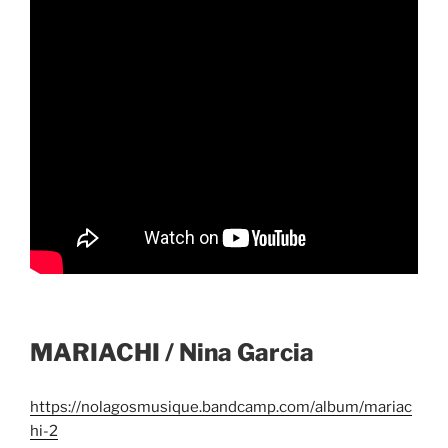
MARIACHI / Nina Garcia
https://nolagosmusique.bandcamp.com/album/mariac
hi-2