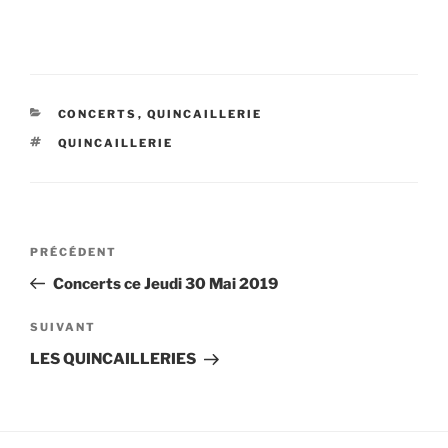
CATÉGORIES
CONCERTS
,
QUINCAILLERIE
ÉTIQUETTES
QUINCAILLERIE
Navigation
Article
PRÉCÉDENT
de
précédent
Concerts ce Jeudi 30 Mai 2019
l’article
Article
SUIVANT
suivant
LES QUINCAILLERIES