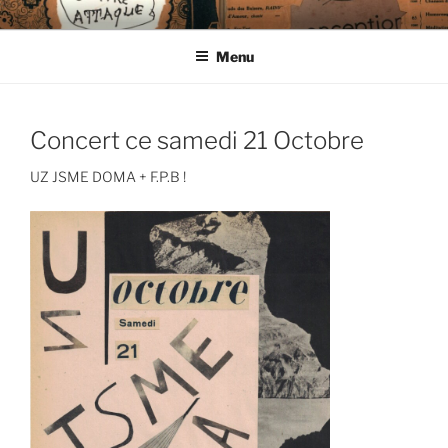
Aller
CIE LES ENDIMANCHÉS
au
Menu
contenu
principal
Concert ce samedi 21 Octobre
UZ JSME DOMA + F.P.B !