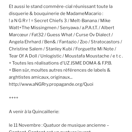
Et aussi le stand commère-cial réunissant toute la
disquerie & bouquinerie de MadameMacario :
! a N G R r ! = Secret Chiefs 3 / Melt-Banana / Mike
Watt+The Missingmen / Senyawa / a.P.A.t.T. / Albert
Marcœur / Fat32 / Guess What / Curse Ov Dialect /
Angela Ehrhard / Ben& / Fantazio / Zoo / Stratocastors /
Christine Salem / Stanley Kubi / Forguette Mi Note /
Tear Of A Doll / Unlogistic / Moustafa Moustache / e t c .
+ Toutes les réalisations d'UZ JSME DOMA & F.P.B.
+ Bien sûr, moultes autres références de labels &
arghtistes amicaux, originaux...
http://www.aNGRry.propagande.org/Quoi
++++
A venir à la Quincaillerie:
le 11 Novembre : Quatuor de musique ancienne –