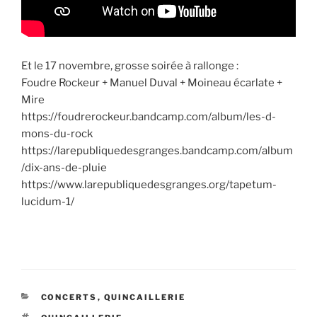
Et le 17 novembre, grosse soirée à rallonge :
Foudre Rockeur + Manuel Duval + Moineau écarlate +
Mire
https://foudrerockeur.bandcamp.com/album/les-d-
mons-du-rock
https://larepubliquedesgranges.bandcamp.com/album
/dix-ans-de-pluie
https://www.larepubliquedesgranges.org/tapetum-
lucidum-1/
CATÉGORIES
CONCERTS
,
QUINCAILLERIE
ÉTIQUETTES