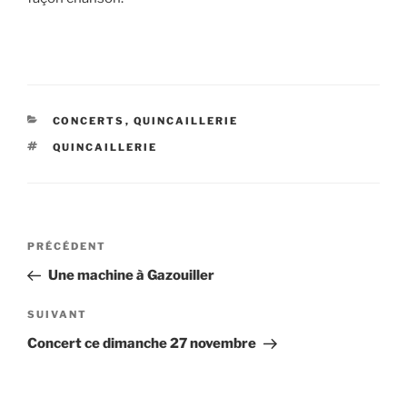
CATÉGORIES
CONCERTS
,
QUINCAILLERIE
ÉTIQUETTES
QUINCAILLERIE
Navigation
Article
PRÉCÉDENT
de
précédent
Une machine à Gazouiller
l’article
Article
SUIVANT
suivant
Concert ce dimanche 27 novembre