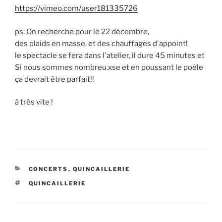
https://vimeo.com/user181335726
ps: On recherche pour le 22 décembre,
des plaids en masse, et des chauffages d'appoint!
le spectacle se fera dans l'atelier, il dure 45 minutes et
Si nous sommes nombreu.xse et en poussant le poêle
ça devrait être parfait!!
à très vite !
CATÉGORIES
CONCERTS
,
QUINCAILLERIE
ÉTIQUETTES
QUINCAILLERIE