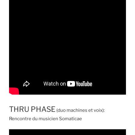
THRU PHASE
(duo machines et voix):
Rencontre du musicien Somaticae