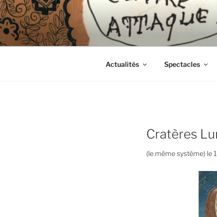
Aller
au
CIE LES 
contenu
principal
Actualités
Spectacles
Cratères Lu
(le même système) le 1