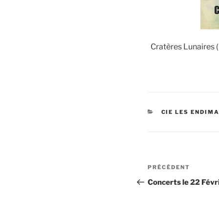
Cratères Lunaires 
CATÉGORIES
CIE LES ENDIM
Navigation
Article
PRÉCÉDENT
de
précédent
Concerts le 22 Févr
l’article