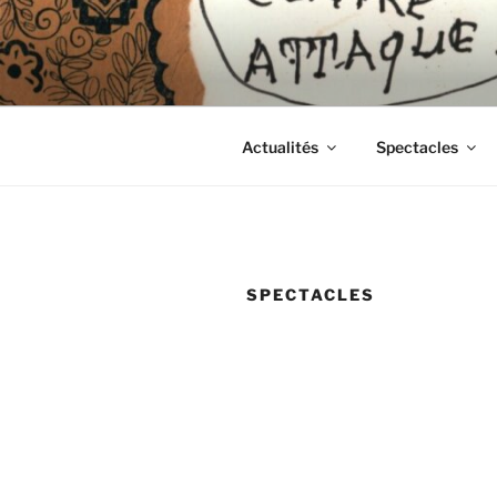
Aller
au
CIE LES 
contenu
principal
Actualités
Spectacles
SPECTACLES