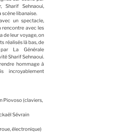
r, Sharif Sehnaoui,
a scène libanaise.
 avec un spectacle,
a rencontre avec les
ra de leur voyage, on
 réalisés là bas, de
 par La Générale
vité Sharif Sehnaoui.
e rendre hommage à
s incroyablement
nn Piovoso (claviers,
ickaël Sévrain
 roue, électronique)