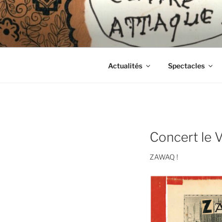
Aller
au
CIE LES 
contenu
principal
Actualités
Spectacles
Concert le 
ZAWAQ !