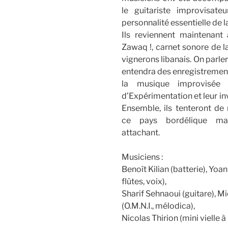
le guitariste improvisateu
personnalité essentielle de l
Ils reviennent maintenant
Zawaq !, carnet sonore de l
vignerons libanais. On parle
entendra des enregistrements
la musique improvisée
d’Expérimentation et leur in
Ensemble, ils tenteront d
ce pays bordélique mai
attachant.
Musiciens :
Benoît Kilian (batterie), Yoa
flûtes, voix),
Sharif Sehnaoui (guitare), M
(O.M.N.I., mélodica),
Nicolas Thirion (mini vielle à