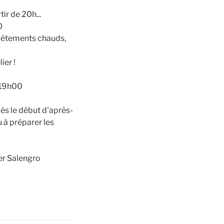
tir de 20h...
0
vêtements chauds,
ier !
e 19h00
dès le début d'après-
u à préparer les
er Salengro