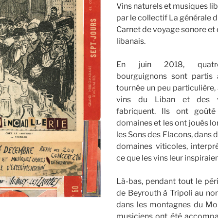
Vins naturels et musiques li
par le collectif La générale
Carnet de voyage sonore et 
libanais.
En juin 2018, quatre
bourguignons sont partis
tournée un peu particulière,
vins du Liban et des v
fabriquent. Ils ont goût
domaines et les ont joués l
les Sons des Flacons, dans d
domaines viticoles, interp
ce que les vins leur inspiraien
Là-bas, pendant tout le pér
de Beyrouth à Tripoli au no
dans les montagnes du Mon
musiciens ont été accompa