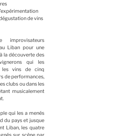
bres
 d'expérimentation
dégustation de vins
 improvisateurs
 au Liban pour une
 à la découverte des
ignerons qui les
é les vins de cinq
ors de performances,
es clubs ou dans les
rétant musicalement
t.
iple qui les a menés
rd du pays et jusque
t Liban, les quatre
gnés sur scène par