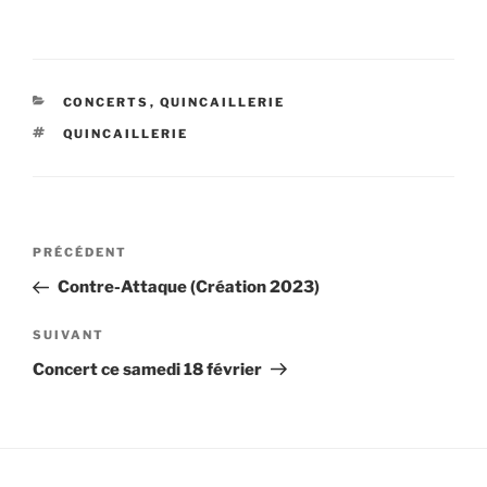
CATÉGORIES
CONCERTS
,
QUINCAILLERIE
ÉTIQUETTES
QUINCAILLERIE
Navigation
Article
PRÉCÉDENT
de
précédent
Contre-Attaque (Création 2023)
l’article
Article
SUIVANT
suivant
Concert ce samedi 18 février