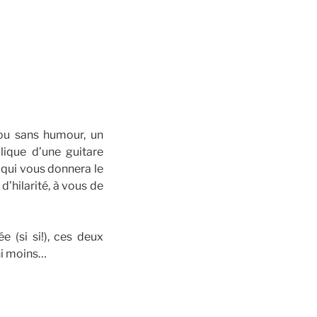
 ou sans humour, un
lique d’une guitare
e qui vous donnera le
’hilarité, à vous de
 (si si!), ces deux
ni moins…