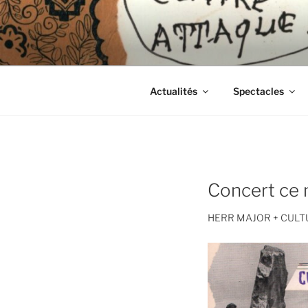
Aller
au
CIE LES 
contenu
principal
Actualités
Spectacles
Concert ce m
HERR MAJOR + CUL