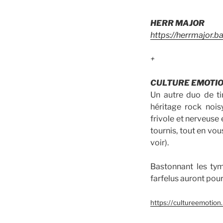
HERR MAJOR
https://herrmajor.
+
CULTURE EMOTI
Un autre duo de ti
héritage rock nois
frivole et nerveuse 
tournis, tout en vo
voir).
Bastonnant les tym
farfelus auront pou
https://cultureemotio