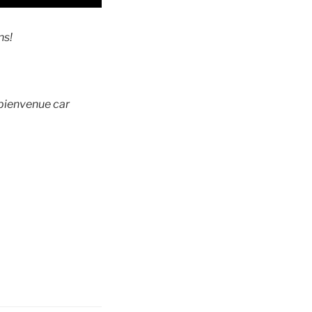
ans!
a bienvenue
car