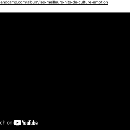
d.bandcamp.com/album/les-meilleurs-hits-de-culture-emotion