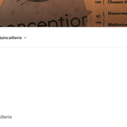
Quincaillerie
llerie