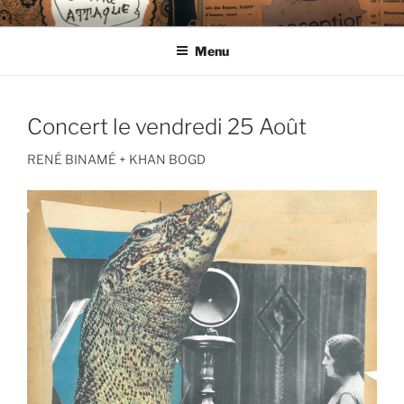
Aller
CIE LES ENDIMANCHÉS
au
Menu
contenu
principal
Concert le vendredi 25 Août
RENÉ BINAMÉ + KHAN BOGD