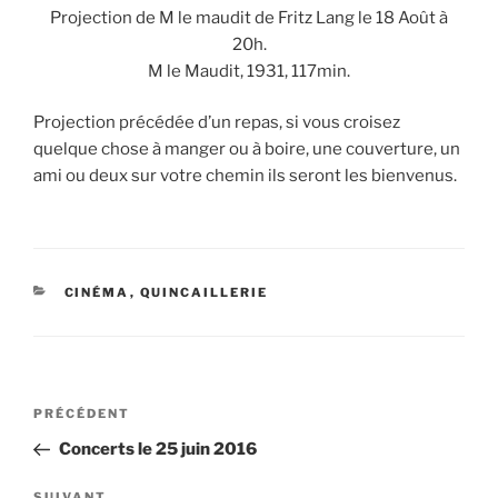
Projection de M le maudit de Fritz Lang le 18 Août à
20h.
M le Maudit, 1931, 117min.
Projection précédée d’un repas, si vous croisez
quelque chose à manger ou à boire, une couverture, un
ami ou deux sur votre chemin ils seront les bienvenus.
CATÉGORIES
CINÉMA
,
QUINCAILLERIE
Navigation
Article
PRÉCÉDENT
de
précédent
Concerts le 25 juin 2016
l’article
SUIVANT