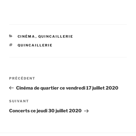
CATÉGORIES
CINÉMA
,
QUINCAILLERIE
ÉTIQUETTES
QUINCAILLERIE
Navigation
Article
PRÉCÉDENT
de
précédent
Cinéma de quartier ce vendredi 17 juillet 2020
l’article
Article
SUIVANT
suivant
Concerts ce jeudi 30 juillet 2020