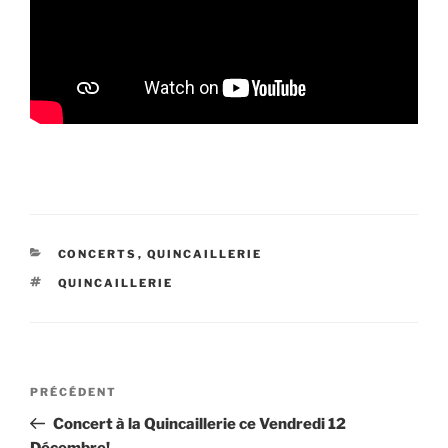
CATÉGORIES
CONCERTS
,
QUINCAILLERIE
ÉTIQUETTES
QUINCAILLERIE
Navigation
Article
PRÉCÉDENT
de
précédent
Concert à la Quincaillerie ce Vendredi 12
l’article
Décembre!