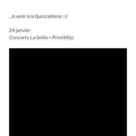
...à venir à la Quincaillerie : //
24 janvier
Concerts La Grèle + Primitif(s)