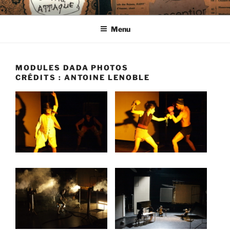
Aller
CIE LES ENDIMANCHÉS
au
Menu
contenu
principal
MODULES DADA PHOTOS
CRÉDITS : ANTOINE LENOBLE